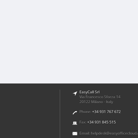
EasyCall Srl
Via Francesco Sforza 14
20122 Milano - Italy
Phone:
+34 931 767 672
Fax:
+34 931 845 515
Email:
helpdesk@easyofficecloud