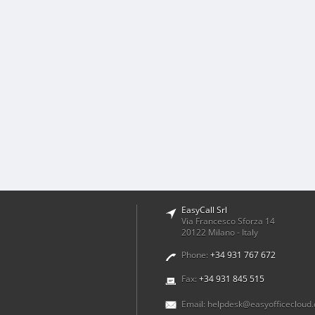
EasyCall Srl
Via Francesco Sforza 14
20122 Milano - Italy
Phone:
+34 931 767 672
Fax:
+34 931 845 515
Email:
helpdesk@easyofficecloud